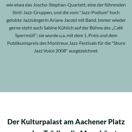
wie etwa das Joscho-Stephan-Quartett, eine der führenden
Sinti-Jazz-Gruppen, und die vom "Jazz-Podium" hoch
gelobte Jazzsängerin Ariane Jacobi mit Band. Immer wieder
gerne steht auch Sabine Kühlich auf der Bühne des „Café
Sperrmüll“; sie wurde u.a. mit dem 1. Preis und dem
Publikumspreis des Montreux Jazz-Festivals für die "Shure
Jazz Voice 2008" ausgezeichnet.
Der Kulturpalast am Aachener Platz